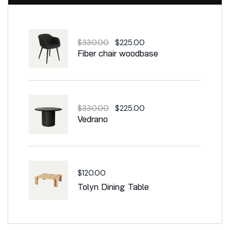
$
330.00
$
225.00
Fiber chair woodbase
$
330.00
$
225.00
Vedrano
$
120.00
Tolyn Dining Table