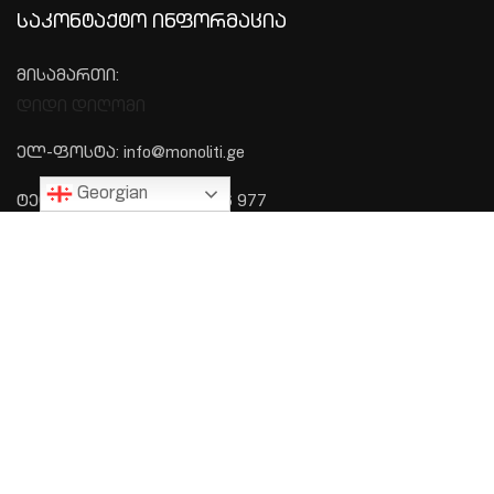
ᲡᲐᲙᲝᲜᲢᲐᲥᲢᲝ ᲘᲜᲤᲝᲠᲛᲐᲪᲘᲐ
მისამართი:
დიდი დიღომი
ელ-ფოსტა: info@monoliti.ge
Georgian
ტელეფონი: +995 577 576 977
ᲛᲔᲜᲘᲣ
მთავარი
პროექტები
ჩვენს შესახებ
კონტაქტი