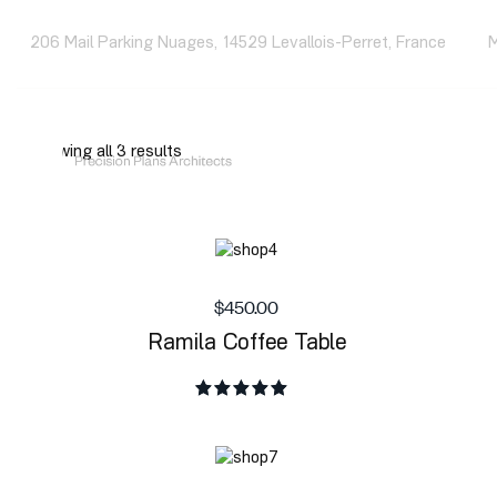
206 Mail Parking Nuages, 14529 Levallois-Perret, France
M
ᲛᲗᲐᲕᲐᲠᲘ
ᲞᲠᲝᲔᲥᲢᲔᲑ
Showing all 3 results
$
450.00
Ramila Coffee Table