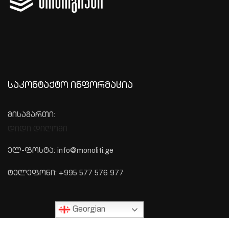
ᲡᲐᲙᲝᲜᲢᲐᲥᲢᲝ ᲘᲜᲤᲝᲠᲛᲐᲪᲘᲐ
მისამართი:
დიდი დიღომი
ელ-ფოსტა: info@monoliti.ge
ტელეფონი: +995 577 576 977
Georgian