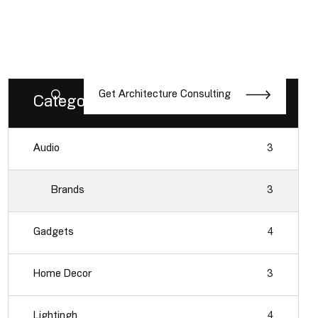
EN
/
Fb.
Ins.
Sky.
G
e
t
A
r
c
h
i
t
e
c
t
u
r
e
C
o
n
s
u
l
t
i
n
g
Categories
Audio
3
Brands
3
Gadgets
4
Home Decor
3
Lightingh
4