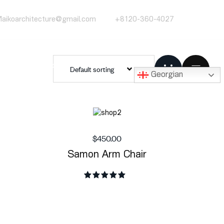
aikoarchitecture@gmail.com
+8120-360-4027
Default sorting
Ი
ᲩᲔᲜᲡ ᲨᲔᲡᲐᲮᲔᲑ
ᲙᲝᲜᲢᲐᲥᲢᲘ
Georgian
$
450.00
Samon Arm Chair