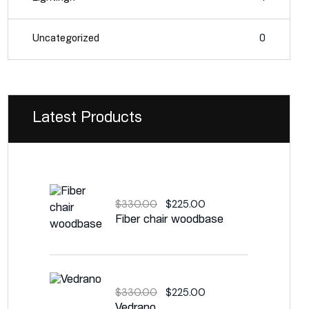
Uncategorized
0
Latest Products
$
330.00
$
225.00
Fiber chair woodbase
$
330.00
$
225.00
Vedrano