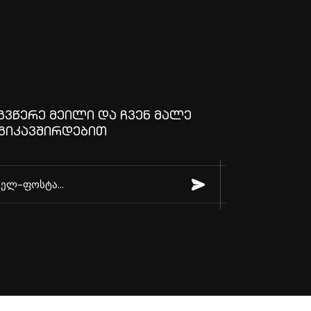
ᲒᲕᲬᲔᲠᲔ ᲛᲔᲘᲚᲘ ᲓᲐ ᲩᲕᲔᲜ ᲛᲐᲚᲔ
ᲒᲘᲙᲐᲕᲨᲘᲠᲓᲔᲑᲘᲗ