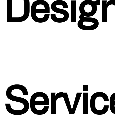
Desig
Servic