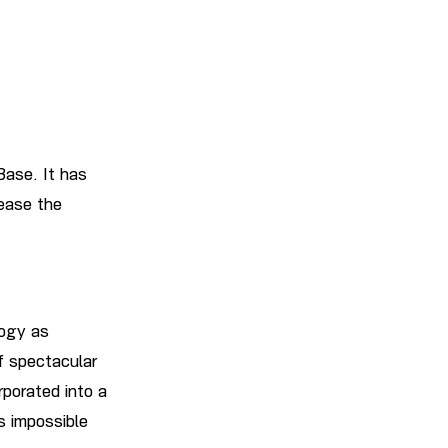
Base. It has
rease the
logy as
f spectacular
porated into a
s impossible