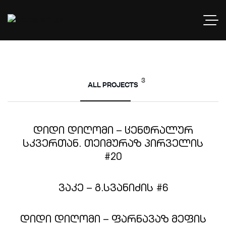
3
ALL PROJECTS
ᲓᲘᲓᲘ ᲓᲘᲦᲝᲛᲘ – ᲪᲔᲜᲢᲠᲐᲚᲣᲠ
ᲡᲙᲕᲔᲠᲗᲐᲜ. ᲗᲔᲘᲛᲣᲠᲐᲖ ᲞᲘᲠᲕᲔᲚᲘᲡ
#20
ᲕᲐᲙᲔ – Გ.ᲡᲕᲐᲜᲘᲫᲘᲡ #6
ᲓᲘᲓᲘ ᲓᲘᲦᲝᲛᲘ – ᲤᲐᲠᲜᲐᲕᲐᲖ ᲛᲔᲤᲘᲡ