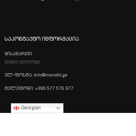
ᲡᲐᲙᲝᲜᲢᲐᲥᲢᲝ ᲘᲜᲤᲝᲠᲛᲐᲪᲘᲐ
მისამართი:
დიდი დიღომი
ელ-ფოსტა: info@monoliti.ge
ტელეფონი: +995 577 576 977
Georgian
ᲛᲔᲜᲘᲣ