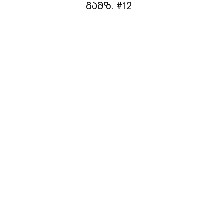
ᲒᲐᲛᲖ. #12