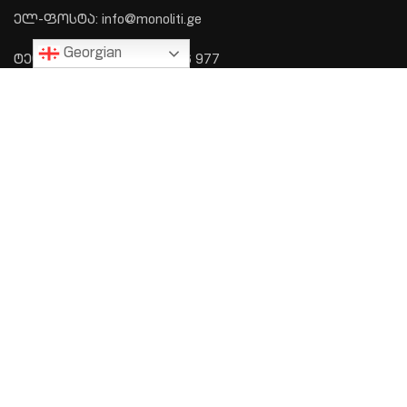
ელ-ფოსტა: info@monoliti.ge
Georgian
ტელეფონი: +995 577 576 977
ᲛᲔᲜᲘᲣ
მთავარი
პროექტები
ჩვენს შესახებ
კონტაქტი
ᲛᲝᲒᲕᲬᲔᲠᲔ ᲛᲔᲘᲚᲘ ᲓᲐ ᲩᲕᲔᲜ ᲛᲐᲚᲔ
ᲓᲐᲒᲘᲙᲐᲕᲨᲘᲠᲓᲔᲑᲘᲗ