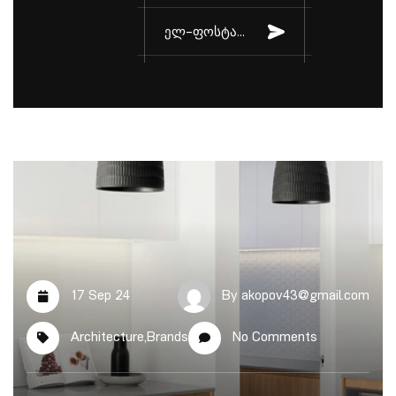
17 Sep 24
By
akopov43@gmail.com
Architecture
,
Brands
No Comments