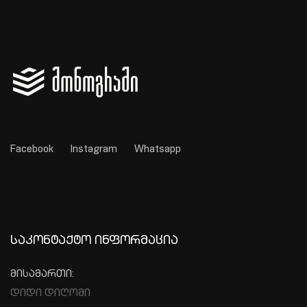
Facebook
Instagram
Whatsapp
ᲡᲐᲙᲝᲜᲢᲐᲥᲢᲝ ᲘᲜᲤᲝᲠᲛᲐᲪᲘᲐ
მისამართი:
დიდი დიღომი