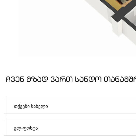
ჩ
ვ
ე
ნ
მ
ზ
ა
დ
ვ
ა
რ
თ
ს
ა
ნ
დ
ო
თ
ა
ნ
ა
მ
შ