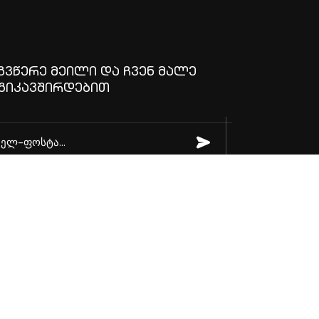
ᲒᲕᲬᲔᲠᲔ ᲛᲔᲘᲚᲘ ᲓᲐ ᲩᲕᲔᲜ ᲛᲐᲚᲔ
ᲒᲘᲙᲐᲕᲨᲘᲠᲓᲔᲑᲘᲗ
ntiality & Privacy | Legal Information | Return and Refund Policy