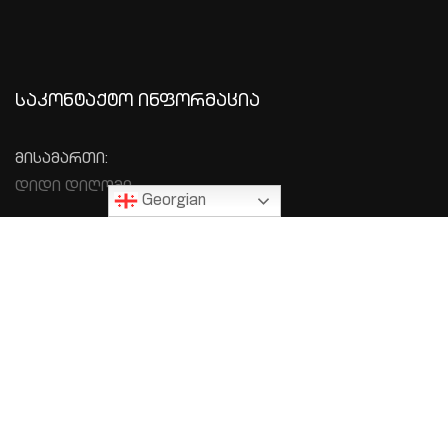
ᲡᲐᲙᲝᲜᲢᲐᲥᲢᲝ ᲘᲜᲤᲝᲠᲛᲐᲪᲘᲐ
მისამართი:
დიდი დიღომი
Georgian
ელ-ფოსტა: info@monoliti.ge
ტელეფონი: +995 577 576 977
Copyright © 2025 By Infinity Solutions All Rights Reserved.